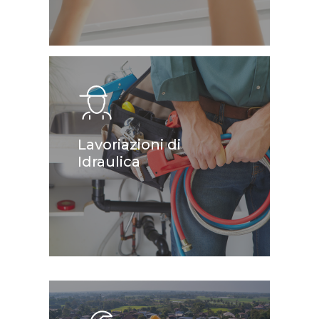
Learn
more
Lavoriazioni di
Idraulica
Learn
more